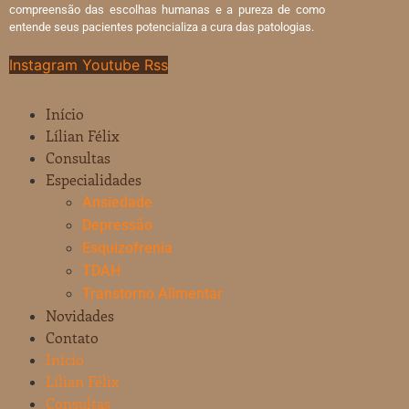
compreensão das escolhas humanas e a pureza de como
entende seus pacientes potencializa a cura das patologias.
Instagram
Youtube
Rss
Início
Lílian Félix
Consultas
Especialidades
Ansiedade
Depressão
Esquizofrenia
TDAH
Transtorno Alimentar
Novidades
Contato
Início
Lílian Félix
Consultas