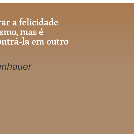
rar a felicidade
esmo, mas é
ontrá-la em outro
enhauer