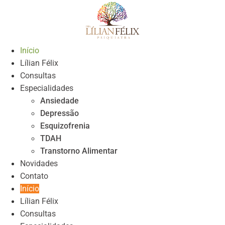
Skip
to
content
Início
Lílian Félix
Consultas
Especialidades
Ansiedade
Depressão
Esquizofrenia
TDAH
Transtorno Alimentar
Novidades
Contato
Início
Lílian Félix
Consultas