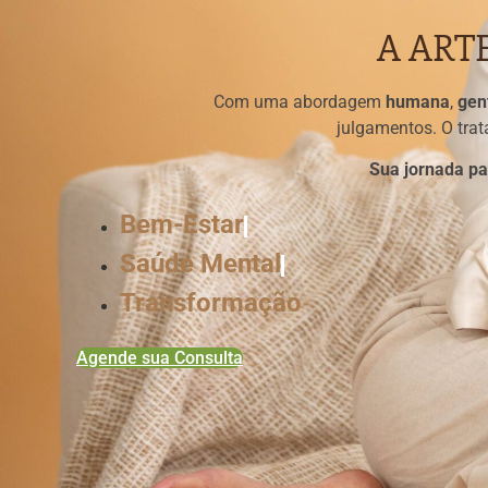
A ART
Com uma abordagem
humana
,
gen
julgamentos. O tra
Sua jornada pa
Bem-Estar
Saúde Mental
Transformação
Agende sua Consulta