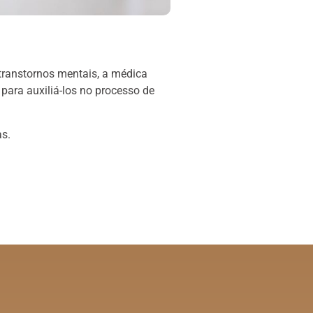
transtornos mentais, a médica
 para auxiliá-los no processo de
as.