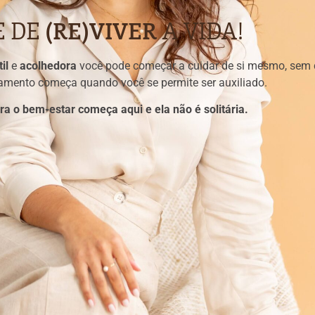
E DE
(RE)VIVER
A VIDA!
til
e
acolhedora
você pode começar a cuidar de si mesmo, sem 
tamento começa quando você se permite ser auxiliado.
ra o bem-estar começa aqui e ela não é solitária.