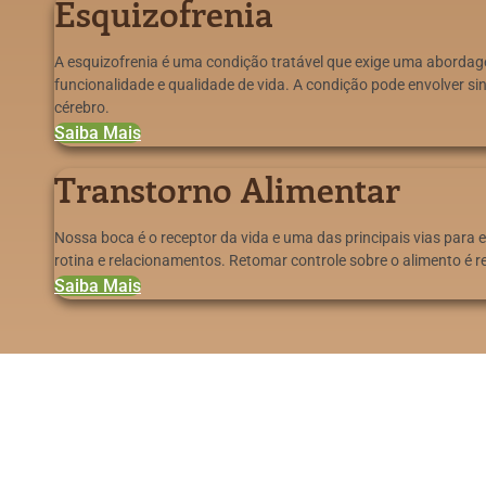
Esquizofrenia
A esquizofrenia é uma condição tratável que exige uma abordag
funcionalidade e qualidade de vida. A condição pode envolver 
cérebro.
Saiba Mais
Transtorno Alimentar
Nossa boca é o receptor da vida e uma das principais vias par
rotina e relacionamentos. Retomar controle sobre o alimento é 
Saiba Mais