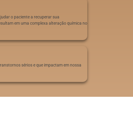
udar o paciente a recuperar sua
 resultam em uma complexa alteração química no
 transtornos sérios e que impactam em nossa