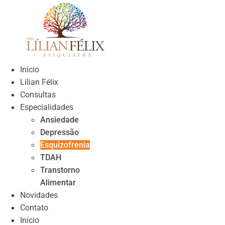
Skip
to
content
Início
Lílian Félix
Consultas
Especialidades
Ansiedade
Depressão
Esquizofrenia
TDAH
Transtorno
Alimentar
Novidades
Contato
Início