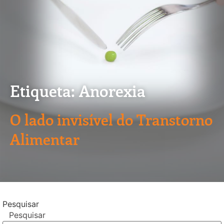
Etiqueta: Anorexia
O lado invisível do Transtorno
Alimentar
Pesquisar
Pesquisar