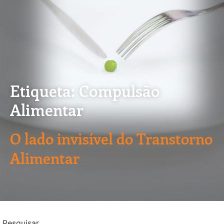
Etiqueta: Compulsão
Alimentar
O lado invisível do Transtorno
Alimentar
Pesquisar