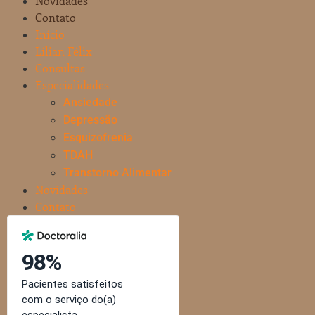
Novidades
Contato
Início
Lílian Félix
Consultas
Especialidades
Ansiedade
Depressão
Esquizofrenia
TDAH
Transtorno Alimentar
Novidades
Contato