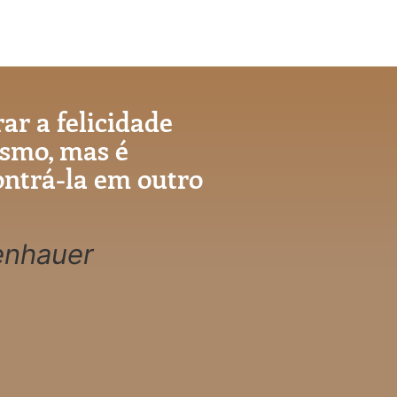
rar a felicidade
esmo, mas é
ontrá-la em outro
enhauer