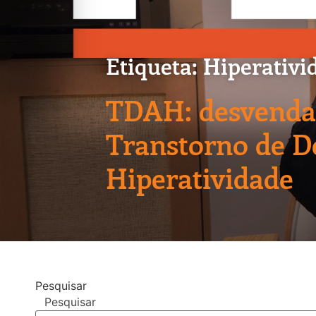
Etiqueta: Hiperativi
TDAH: desvendan
Transtorno de Dé
Hiperatividade
Pesquisar
Pesquisar