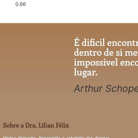
É difícil encont
dentro de si m
impossível enc
lugar.
Arthur Schop
Sobre a Dra. Lílian Félix
Médica Psiquiatra, Psicanalista e estudante das diversas