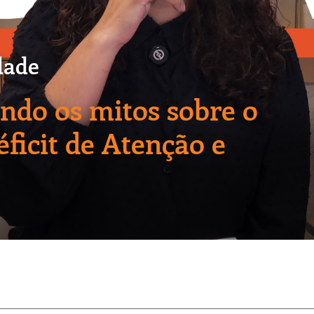
dade
do os mitos sobre o
ficit de Atenção e