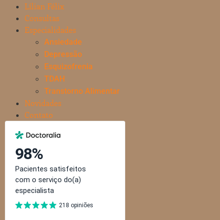
Lílian Félix
Consultas
Especialidades
Ansiedade
Depressão
Esquizofrenia
TDAH
Transtorno Alimentar
Novidades
Contato