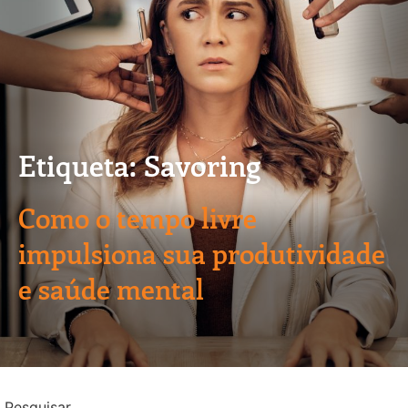
Etiqueta: Savoring
Como o tempo livre
impulsiona sua produtividade
e saúde mental
Pesquisar