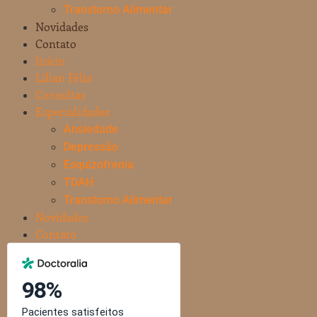
Transtorno Alimentar
Novidades
Contato
Início
Lílian Félix
Consultas
Especialidades
Ansiedade
Depressão
Esquizofrenia
TDAH
Transtorno Alimentar
Novidades
Contato