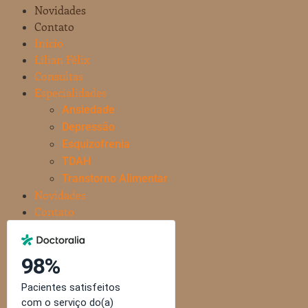
Novidades
Contato
Início
Lílian Félix
Consultas
Especialidades
Ansiedade
Depressão
Esquizofrenia
TDAH
Transtorno Alimentar
Novidades
Contato